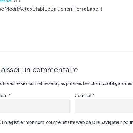
A1.
CÉDENT
soModifActesEtablLeBaluchonPierreLaport
Laisser un commentaire
otre adresse courriel ne sera pas publiée.
Les champs obligatoires
Nom
*
Courriel
*
Enregistrer mon nom, courriel et site web dans le navigateur pour