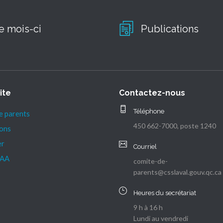
e mois-ci
Publications
ite
Contactez-nous
Téléphone
e parents
450 662-7000, poste 1240
ions
er
Courriel
AA
comite-de-
parents@csslaval.gouv.qc.ca
Heures du secrétariat
9 h à 16 h
Lundi au vendredi