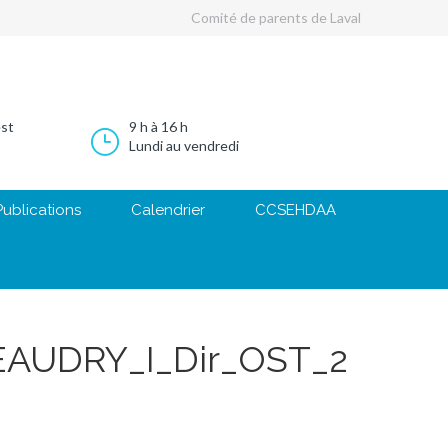
Comité de parents de Laval
est
9 h à 16 h
Lundi au vendredi
Publications
Calendrier
CCSEHDAA
EAUDRY_I_Dir_OST_2