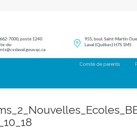
662-7000, poste 1240
955, boul. Saint-Martin Ou
te-de-
Laval (Québec) H7S 1M5
nts@csslaval.gouv.qc.ca
Comité de parents
s_2_Nouvelles_Ecoles_B
_10_18