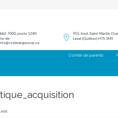
662-7000, poste 1240
955, boul. Saint-Martin Ou
te-de-
Laval (Québec) H7S 1M5
nts@csslaval.gouv.qc.ca
Comité de parents
itique_acquisition
LASSÉ