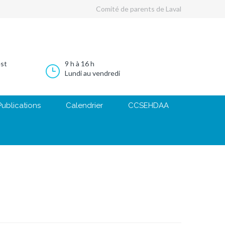
Comité de parents de Laval
est
9 h à 16 h
Lundi au vendredi
Publications
Calendrier
CCSEHDAA