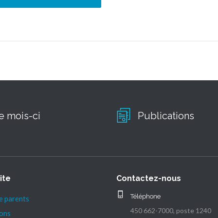
e mois-ci
Publications
ite
Contactez-nous
Téléphone
e parents
450 662-7000, poste 1240
ions