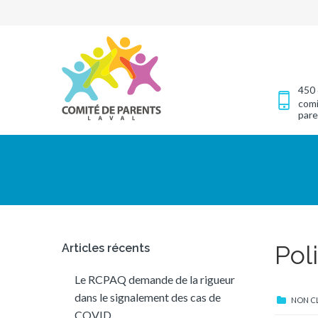
450 
comi
pare
Pol
Articles récents
Le RCPAQ demande de la rigueur
dans le signalement des cas de
NON C
COVID