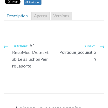
Partager
Description
Aperçu
Versions
A1.
PRÉCÉDENT
SUIVANT
Politique_acquisitio
ResoModifActesEt
n
ablLeBaluchonPier
reLaporte