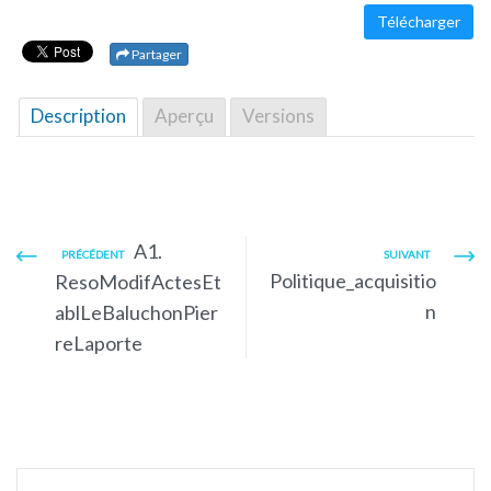
Télécharger
Partager
Description
Aperçu
Versions
A1.
PRÉCÉDENT
SUIVANT
Politique_acquisitio
ResoModifActesEt
n
ablLeBaluchonPier
reLaporte