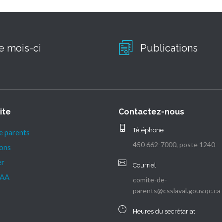
e mois-ci
Publications
ite
Contactez-nous
Téléphone
e parents
450 662-7000, poste 1240
ions
er
Courriel
AA
comite-de-
parents@csslaval.gouv.qc.ca
Heures du secrétariat