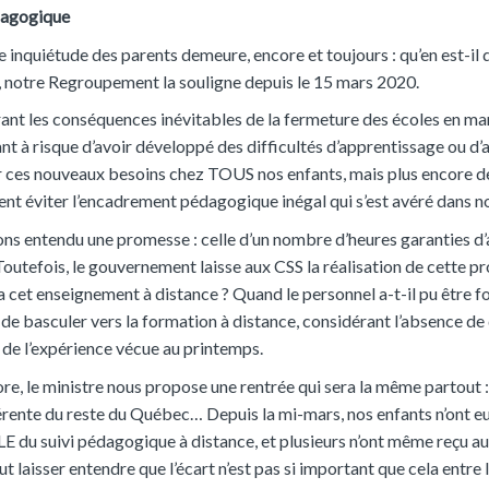
dagogique
 inquiétude des parents demeure, encore et toujours : qu’en est-il 
, notre Regroupement la souligne depuis le 15 mars 2020.
ant les conséquences inévitables de la fermeture des écoles en m
t à risque d’avoir développé des difficultés d’apprentissage ou d’
er ces nouveaux besoins chez TOUS nos enfants, mais plus encore d
t éviter l’encadrement pédagogique inégal qui s’est avéré dans nos 
s entendu une promesse : celle d’un nombre d’heures garanties d’app
outefois, le gouvernement laisse aux CSS la réalisation de cette pr
a cet enseignement à distance ? Quand le personnel a-t-il pu être fo
de basculer vers la formation à distance, considérant l’absence de d
 de l’expérience vécue au printemps.
re, le ministre nous propose une rentrée qui sera la même partout :
érente du reste du Québec… Depuis la mi-mars, nos enfants n’ont eu
du suivi pédagogique à distance, et plusieurs n’ont même reçu aucu
t laisser entendre que l’écart n’est pas si important que cela entr