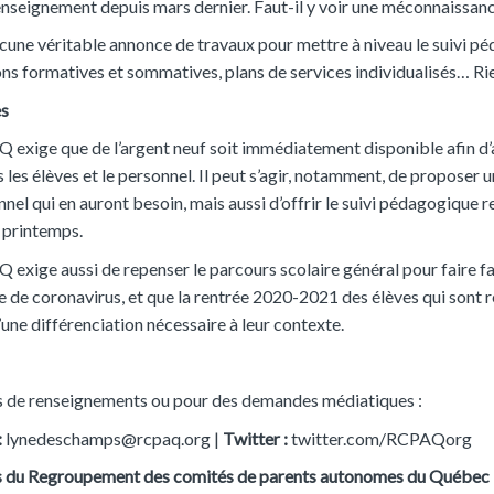
seignement depuis mars dernier. Faut-il y voir une méconnaissance 
aucune véritable annonce de travaux pour mettre à niveau le suivi p
ns formatives et sommatives, plans de services individualisés… Rien n
es
 exige que de l’argent neuf soit immédiatement disponible afin d’a
 les élèves et le personnel. Il peut s’agir, notamment, de propose
nel qui en auront besoin, mais aussi d’offrir le suivi pédagogique r
e printemps.
 exige aussi de repenser le parcours scolaire général pour faire 
de coronavirus, et que la rentrée 2020-2021 des élèves qui sont re
une différenciation nécessaire à leur contexte.
s de renseignements ou pour des demandes médiatiques :
:
lynedeschamps@rcpaq.org |
Twitter :
twitter.com/RCPAQorg
 du Regroupement des comités de parents autonomes du Québec