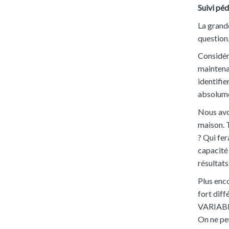
Suivi pé
La grande
question
Considér
maintenan
identifi
absolumen
Nous avon
maison. T
? Qui fer
capacité 
résultats
Plus enco
fort diff
VARIABLE 
On ne peu