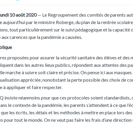
 lundi 10 août 2020
— Le Regroupement des comités de parents aut
 aujourd’hui par le ministre Roberge, du plan de la rentrée scolai
ons, tout particulièrement sur le suivi pédagogique et la capacité d
 aux carences que la pandémie a causées.
blique
res proposées pour assurer la sécurité sanitaire des élèves et des
liquent dans les autres lieux publics, répondent aux attentes des 
lle marche à suivre soit claire et précise. On pense ici aux masques
ualisation appréciée, nonobstant la perte possible des choix de co
le à appliquer et faire respecter.
 insiste néanmoins pour que ces protocoles soient standardisés, o
ans le contexte de la pandémie, les parents s’attendent à ce que l’é
t que les écrits, les délais et les méthodes à mettre en place lors
s pour tout le monde. On ne veut pas faire les frais d’une directio