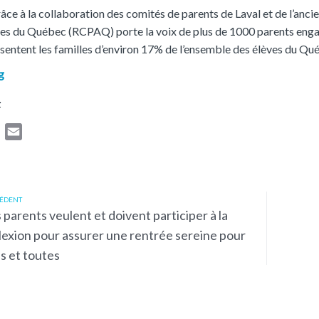
âce à la collaboration des comités de parents de Laval et de l’a
s du Québec (RCPAQ) porte la voix de plus de 1000 parents engagé
ésentent les familles d’environ 17% de l’ensemble des élèves du Qu
g
z
T
E
w
m
i
a
t
i
t
l
ÉDENT
 parents veulent et doivent participer à la
e
lexion pour assurer une rentrée sereine pour
r
s et toutes