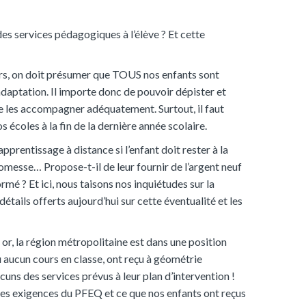
des services pédagogiques à l’élève ? Et cette
ars, on doit présumer que TOUS nos enfants sont
adaptation. Il importe donc de pouvoir dépister et
e les accompagner adéquatement. Surtout, il faut
écoles à la fin de la dernière année scolaire.
rentissage à distance si l’enfant doit rester à la
omesse… Propose-t-il de leur fournir de l’argent neuf
rmé ? Et ici, nous taisons nos inquiétudes sur la
étails offerts aujourd’hui sur cette éventualité et les
 or, la région métropolitaine est dans une position
 aucun cours en classe, ont reçu à géométrie
ns des services prévus à leur plan d’intervention !
e les exigences du PFEQ et ce que nos enfants ont reçus