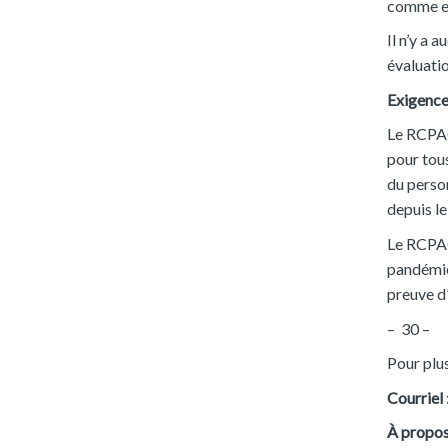
comme en
Il n’y a 
évaluatio
Exigenc
Le RCPAQ
pour tous
du person
depuis l
Le RCPAQ
pandémie 
preuve d’
– 30 –
Pour plu
Courriel 
À propos