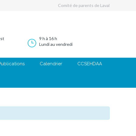
Comité de parents de Laval
est
9 h à 16 h
Lundi au vendredi
Publications
Calendrier
CCSEHDAA