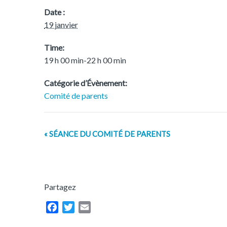
Date :
19 janvier
Time:
19 h 00 min-22 h 00 min
Catégorie d’Évènement:
Comité de parents
E
«
SÉANCE DU COMITÉ DE PARENTS
v
e
n
t
Partagez
N
F
T
E
a
a
w
m
v