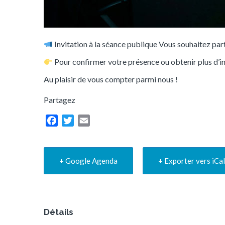
Invitation à la séance publique Vous souhaitez part
Pour confirmer votre présence ou obtenir plus d’i
Au plaisir de vous compter parmi nous !
Partagez
F
T
E
a
w
m
c
i
a
e
t
i
b
t
l
+ Google Agenda
+ Exporter vers iCal
o
e
o
r
k
Détails