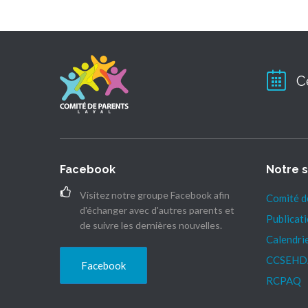
c
i
a
i
e
t
i
g
b
t
l
a
o
e
t
o
r
i
C
k
o
n
Facebook
Notre s
Visitez notre groupe Facebook afin
Comité d
d'échanger avec d'autres parents et
Publicat
de suivre les dernières nouvelles.
Calendri
CCSEHD
Facebook
RCPAQ